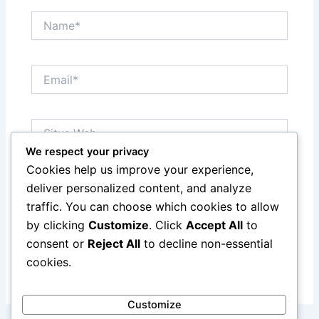
Name*
Email*
Situs
Web
We respect your privacy
Cookies help us improve your experience,
Simpan nama, email, dan situs web saya pada
deliver personalized content, and analyze
peramban ini untuk komentar saya berikutnya.
traffic. You can choose which cookies to allow
by clicking
Customize
. Click
Accept All
to
consent or
Reject All
to decline non-essential
cookies.
Customize