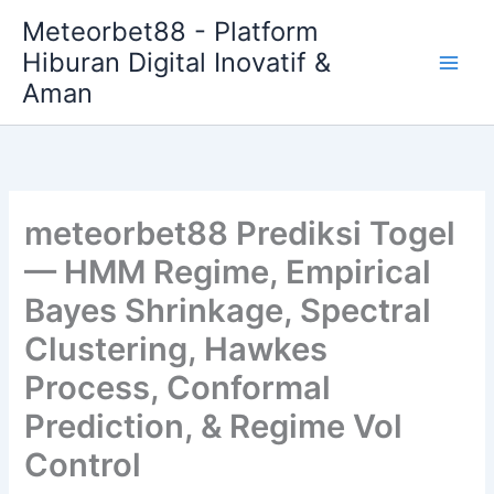
Lewati
Meteorbet88 - Platform
ke
Hiburan Digital Inovatif &
konten
Aman
meteorbet88 Prediksi Togel
— HMM Regime, Empirical
Bayes Shrinkage, Spectral
Clustering, Hawkes
Process, Conformal
Prediction, & Regime Vol
Control