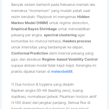
Banyak sistem berhenti pada frekuensi mentah lalu
memaksa “momentum” yang mudah patah saat
rezim berubah. Playbook ini mengemas
Hidden
Markov Model (HMM)
untuk
regime detection
,
Empirical Bayes Shrinkage
untuk menstabilkan
peluang per angka,
spectral clustering
agar
komunitas ko-muncul terbaca,
Hawkes process
untuk intensitas yang berdampak ke depan,
Conformal Prediction
demi interval peluang yang
jujur, dan eksekusi
Regime-based Volatility Control
supaya alokasi modal tidak kejut-kejut. Kerangka ini
praktis dipakai harian di
meteorbet88
.
1) Dua horizon & hygiene yang disiplin
Rapikan angka 00–49 (leading zero), buang
duplikasi, normalisasi jadwal. Pisahkan
horizon aktif
(±100 draw) dari
jangkar
panjang. Semua fitur di
bawah memandang dua horizon ini agar sinyal